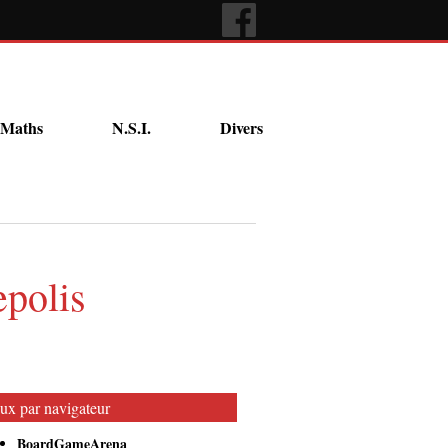
Maths
N.S.I.
Divers
epolis
ux par navigateur
BoardGameArena