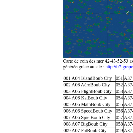
Carte de coin des mer 42-43-52-53 av
générée grâce au site :
http://fr2.grep
001
A04 IslandBoub City
051
A37
002
A06 AéroBoub City
052
A37
003
A06 FlightBoub City
053
A37
004
A06 KsiBoub City
054
A37
005
A06 MathBoub City
055
A37
006
A06 SpeedBoub City
056
A37
007
A06 SpielBoub City
057
A37
008
A07 BigBoub City
058
A37
009
A07 FatBoub City
059
A37