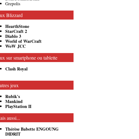
Grepolis
eux Blizzard
HearthStone
StarCraft 2
Diablo 3
World of WarCraft
WoW JCC
ux sur smartphone ou tablette
Clash Royal
utres jeux
Rubik's
Mankind
PlayStation II
is aussi...
Thérèse Babette ENGOUNG
DIDRIT