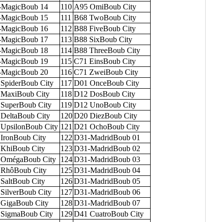
-MagicBoub 14
110
A95 OmiBoub City
-MagicBoub 15
111
B68 TwoBoub City
-MagicBoub 16
112
B88 FiveBoub City
-MagicBoub 17
113
B88 SixBoub City
-MagicBoub 18
114
B88 ThreeBoub City
-MagicBoub 19
115
C71 EinsBoub City
-MagicBoub 20
116
C71 ZweiBoub City
SpiderBoub City
117
D01 OnceBoub City
MaxiBoub City
118
D12 DosBoub City
SuperBoub City
119
D12 UnoBoub City
DeltaBoub City
120
D20 DiezBoub City
UpsilonBoub City
121
D21 OchoBoub City
IronBoub City
122
D31-MadridBoub 01
KhiBoub City
123
D31-MadridBoub 02
 OmégaBoub City
124
D31-MadridBoub 03
 RhôBoub City
125
D31-MadridBoub 04
SaltBoub City
126
D31-MadridBoub 05
SilverBoub City
127
D31-MadridBoub 06
GigaBoub City
128
D31-MadridBoub 07
SigmaBoub City
129
D41 CuatroBoub City