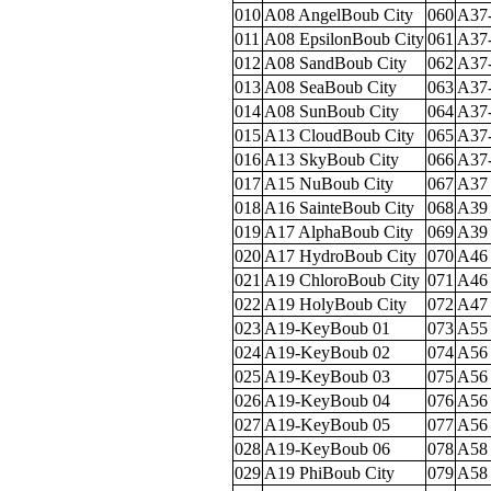
010
A08 AngelBoub City
060
A37
011
A08 EpsilonBoub City
061
A37
012
A08 SandBoub City
062
A37
013
A08 SeaBoub City
063
A37
014
A08 SunBoub City
064
A37
015
A13 CloudBoub City
065
A37
016
A13 SkyBoub City
066
A37
017
A15 NuBoub City
067
A37 
018
A16 SainteBoub City
068
A39 
019
A17 AlphaBoub City
069
A39 
020
A17 HydroBoub City
070
A46 
021
A19 ChloroBoub City
071
A46 
022
A19 HolyBoub City
072
A47 
023
A19-KeyBoub 01
073
A55 
024
A19-KeyBoub 02
074
A56
025
A19-KeyBoub 03
075
A56
026
A19-KeyBoub 04
076
A56 
027
A19-KeyBoub 05
077
A56 
028
A19-KeyBoub 06
078
A58 
029
A19 PhiBoub City
079
A58 