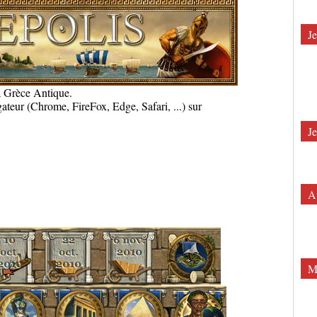
J
a Grèce Antique.
igateur (Chrome, FireFox, Edge, Safari, ...) sur
Je
A
Ma