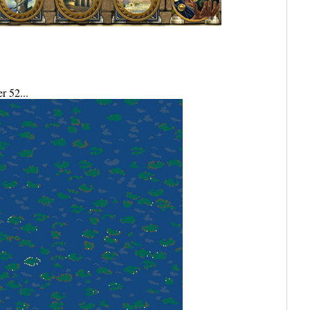
r 52...