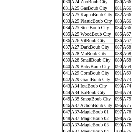
030
A24 ZooBoub City
080
A66 
031
A25 GasBoub City
081
A66 
032
A25 KappaBoub City
082
A66 
033
A25 PlasticBoub City
083
A66 
034
A25 SteelBoub City
084
A66
035
A25 WoodBoub City
085
A67
036
A26 VilBoub City
086
A67
037
A27 DarkBoub City
087
A68 
038
A28 MuBoub City
088
A68 
039
A28 SmallBoub City
089
A68 
040
A29 BabyBoub City
090
A69 
041
A29 CornBoub City
091
A69 
042
A29 GiantBoub City
092
A73 
043
A34 IotaBoub City
093
A74
044
A34 IsoBoub City
094
A74 
045
A35 SmogBoub City
095
A75 
046
A37 ActionBoub City
096
A75
047
A37-MagicBoub 01
097
A76
048
A37-MagicBoub 02
098
A76 
049
A37-MagicBoub 03
099
A76 
050
A37-MagicBoub 04
100
A76 