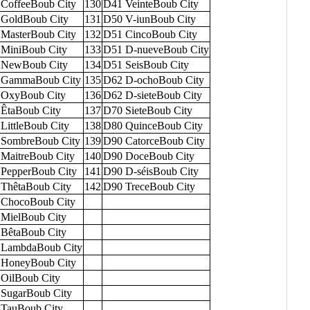
CoffeeBoub City
130
D41 VeinteBoub City
GoldBoub City
131
D50 V-iunBoub City
MasterBoub City
132
D51 CincoBoub City
MiniBoub City
133
D51 D-nueveBoub City
 NewBoub City
134
D51 SeisBoub City
 GammaBoub City
135
D62 D-ochoBoub City
 OxyBoub City
136
D62 D-sieteBoub City
ÊtaBoub City
137
D70 SieteBoub City
LittleBoub City
138
D80 QuinceBoub City
SombreBoub City
139
D90 CatorceBoub City
MaitreBoub City
140
D90 DoceBoub City
PepperBoub City
141
D90 D-séisBoub City
ThêtaBoub City
142
D90 TreceBoub City
 ChocoBoub City
MielBoub City
BêtaBoub City
 LambdaBoub City
 HoneyBoub City
OilBoub City
SugarBoub City
TauBoub City