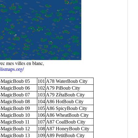
ec mes villes en blanc,
olismaps.org/
-MagicBoub 05
101
A78 WaterBoub City
-MagicBoub 06
102
A79 PiBoub City
-MagicBoub 07
103
A79 ZêtaBoub City
-MagicBoub 08
104
A86 HotBoub City
-MagicBoub 09
105
A86 SpicyBoub City
-MagicBoub 10
106
A86 WheatBoub City
-MagicBoub 11
107
A87 CoalBoub City
-MagicBoub 12
108
A87 HoneyBoub City
-MagicBoub 13
109
A89 PetitBoub City