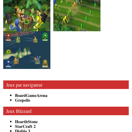
Jeux par navigateur
BoardGameArena
Grepolis
Jeux Blizzard
HearthStone
StarCraft 2
Diablo 3